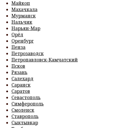
Майкоп
Махачкала
Мурманск
Нальчик
Нарьян-Мар
Орёл
Оренбург
Пенза
Петрозаводск
Петропавловск-Камчатский
Псков
Рязань
Салехард
Саранск
Саратов
Севастополь
Симферополь
Смоленск
Ставрополь
Сыктывкар