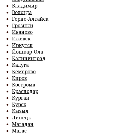
Владимир
Вологда
Горно-Алтайск
Грозный
Иваново
Ижевск
Иркутск
Йошкар-Ола
Калининград
Калуга
Кемерово
Киров
Кострома
Краснодар
Курган
Курск
Кызыл
Липецк
Магадан
Магас