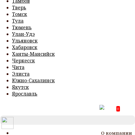
Тамбов
Тверь
Томск
Тула
Тюмень
Улан-Удэ
Ульяновск
Хабаровск
Ханты-Мансийск
Черкесск
Чита
Элиста
Южно-Сахалинск
Якутск
Ярославль
0
T
N
О компании