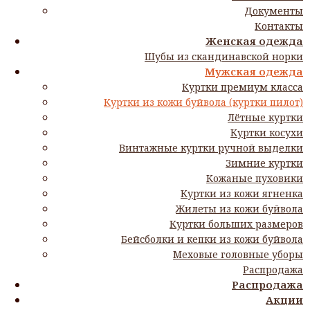
Документы
Контакты
Главная
Мужская одежда
Женская одежда
Куртки из кожи буйвола (куртки пилот)
Шубы из скандинавской норки
Кожаная куртка Megapolis 3
Мужская одежда
Куртки премиум класса
Кожаная куртка Megapolis 3 в
Куртки из кожи буйвола (куртки пилот)
Лётные куртки
Благовещенске
Куртки косухи
Винтажные куртки ручной выделки
Зимние куртки
Материал: кожа буйвола;
Кожаные пуховики
Цвет: темно-коричневый;
Куртки из кожи ягненка
Размер: 44-66;
Жилеты из кожи буйвола
Аксессуары: боковые, нагрудные и внутренние
Куртки больших размеров
карманы;
Бейсболки и кепки из кожи буйвола
Комплектация: возможен вариант с подстежкой и
Меховые головные уборы
меховым воротником (цена заказа увеличивается на
Распродажа
4 000 руб.);
Распродажа
Доставка и оплата:
Акции