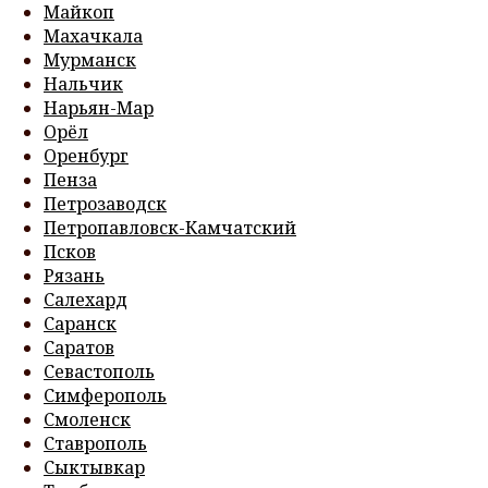
Майкоп
Махачкала
Мурманск
Нальчик
Нарьян-Мар
Орёл
Оренбург
Пенза
Петрозаводск
Петропавловск-Камчатский
Псков
Рязань
Салехард
Саранск
Саратов
Севастополь
Симферополь
Смоленск
Ставрополь
Сыктывкар