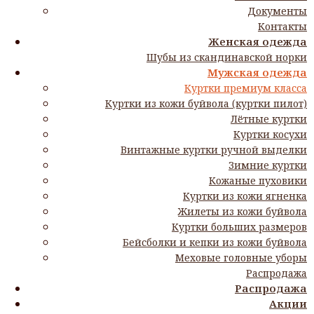
Документы
Контакты
Главная
Мужская одежда
Куртки премиум класса
Женская одежда
Куртка кожаная мужская Coach Winner black
Шубы из скандинавской норки
Мужская одежда
Куртка кожаная мужская Coach
Куртки премиум класса
Куртки из кожи буйвола (куртки пилот)
Winner black в Благовещенске
Лётные куртки
Куртки косухи
Винтажные куртки ручной выделки
Производитель: Cannonball 55;
Зимние куртки
Материал: 100% натуральная кожа;
Кожаные пуховики
Цвет: черный;
Куртки из кожи ягненка
Размер: 44-66;
Жилеты из кожи буйвола
Длина по спине: 66 см;
Куртки больших размеров
Застежка: кнопки;
Бейсболки и кепки из кожи буйвола
Подкладка: хлопок;
Меховые головные уборы
Аксессуары: карманы, эмблемы, манжеты и пояс:
Распродажа
текстильные;
Распродажа
Способ оплаты: после примерки товара;
Акции