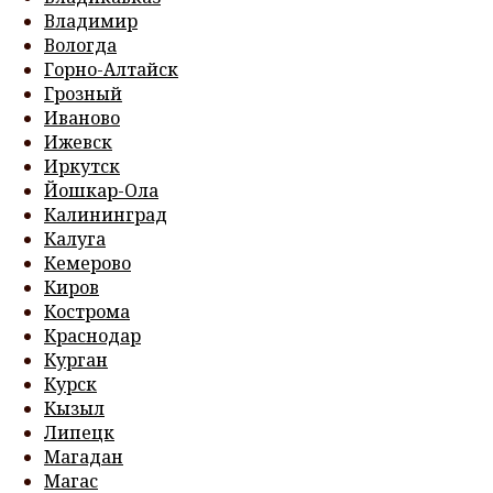
Владимир
Вологда
Горно-Алтайск
Грозный
Иваново
Ижевск
Иркутск
Йошкар-Ола
Калининград
Калуга
Кемерово
Киров
Кострома
Краснодар
Курган
Курск
Кызыл
Липецк
Магадан
Магас