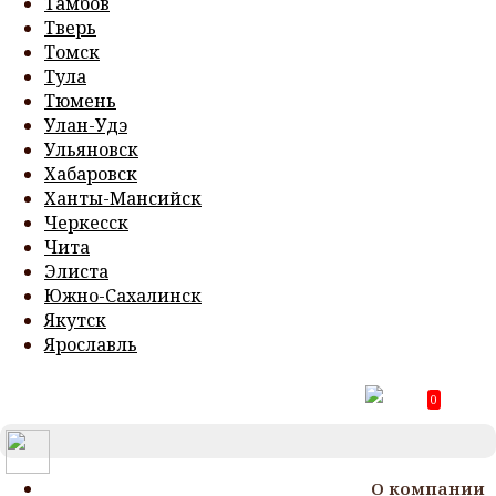
Тамбов
Тверь
Томск
Тула
Тюмень
Улан-Удэ
Ульяновск
Хабаровск
Ханты-Мансийск
Черкесск
Чита
Элиста
Южно-Сахалинск
Якутск
Ярославль
0
T
N
О компании