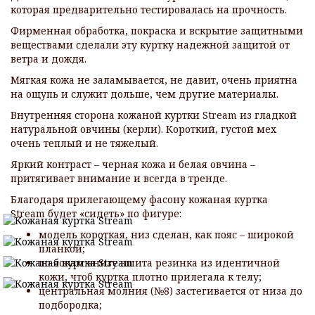
которая предварительно тестировалась на прочность.
Фирменная обработка, покраска и вскрытие защитными
веществами сделали эту куртку надежной защитой от
ветра и дождя.
Мягкая кожа не заламывается, не давит, очень приятна
на ощупь и служит дольше, чем другие материалы.
Внутренняя сторона кожаной куртки Stream из гладкой
натуральной овчины (керли). Короткий, густой мех
очень теплый и не тяжелый.
Яркий контраст – черная кожа и белая овчина –
притягивает внимание и всегда в тренде.
Благодаря прилегающему фасону кожаная куртка
Stream будет «сидеть» по фигуре:
модель короткая, низ сделан, как пояс – широкой
планкой;
по бокам внизу вшита резинка из идентичной
кожи, чтоб куртка плотно прилегала к телу;
центральная молния (№8) застегивается от низа до
подбородка;