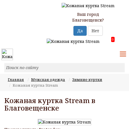
Ваш город
Благовещенск?
Да
Нет
0
T
N
Главная
Мужская одежда
Зимние куртки
Кожаная куртка Stream
Кожаная куртка Stream в
Благовещенске