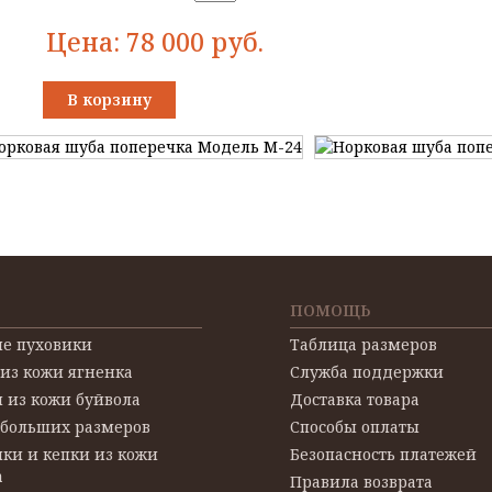
Цена:
78 000
руб.
В корзину
ПОМОЩЬ
е пуховики
Таблица размеров
 из кожи ягненка
Служба поддержки
 из кожи буйвола
Доставка товара
 больших размеров
Способы оплаты
ки и кепки из кожи
Безопасность платежей
а
Правила возврата