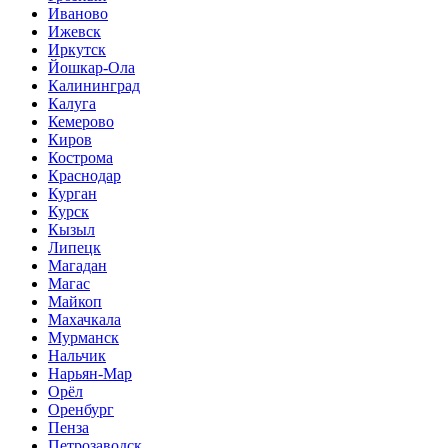
Иваново
Ижевск
Иркутск
Йошкар-Ола
Калининград
Калуга
Кемерово
Киров
Кострома
Краснодар
Курган
Курск
Кызыл
Липецк
Магадан
Магас
Майкоп
Махачкала
Мурманск
Нальчик
Нарьян-Мар
Орёл
Оренбург
Пенза
Петрозаводск