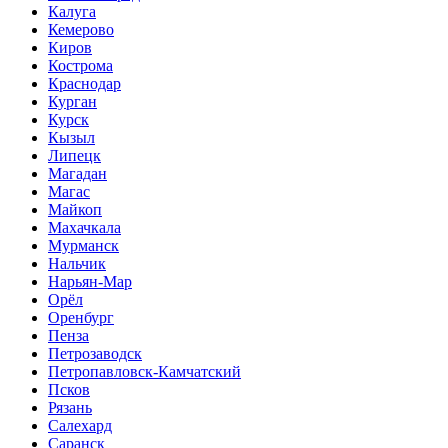
Калуга
Кемерово
Киров
Кострома
Краснодар
Курган
Курск
Кызыл
Липецк
Магадан
Магас
Майкоп
Махачкала
Мурманск
Нальчик
Нарьян-Мар
Орёл
Оренбург
Пенза
Петрозаводск
Петропавловск-Камчатский
Псков
Рязань
Салехард
Саранск