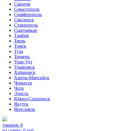
Саратов
Севастополь
Симферополь
Смоленск
Ставрополь
Сыктывкар
Тамбов
Тверь
Томск
Тула
Тюмень
Улан-Удэ
Ульяновск
Хабаровск
Ханты-Мансийск
Черкесск
Чита
Элиста
Южно-Сахалинск
Якутск
Ярославль
товаров:
0
на сумму:
0
руб.