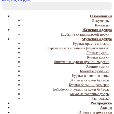
T
NA
О компании
Документы
Контакты
Женская одежда
Шубы из скандинавской норки
Мужская одежда
Куртки премиум класса
Куртки из кожи буйвола (куртки пилот)
Лётные куртки
Куртки косухи
Винтажные куртки ручной выделки
Зимние куртки
Кожаные пуховики
Куртки из кожи ягненка
Жилеты из кожи буйвола
Куртки больших размеров
Бейсболки и кепки из кожи буйвола
Меховые головные уборы
Распродажа
Распродажа
Акции
Оплата и доставка