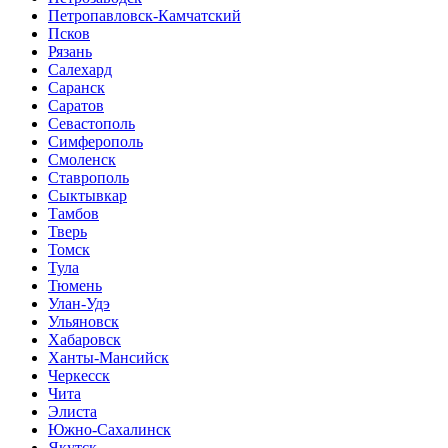
Петропавловск-Камчатский
Псков
Рязань
Салехард
Саранск
Саратов
Севастополь
Симферополь
Смоленск
Ставрополь
Сыктывкар
Тамбов
Тверь
Томск
Тула
Тюмень
Улан-Удэ
Ульяновск
Хабаровск
Ханты-Мансийск
Черкесск
Чита
Элиста
Южно-Сахалинск
Якутск