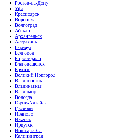
Ростов-на-Дону
Уфа
Красноярск
Воронеж
Волгоград
Абакан
Архангельск
Астрахань
Барнаул
Белгород
Биробиджан
Благовещенск
Брянск
Великий Новгород
Владивосток
Владикавказ
Владимир
Вологда
Горно-Алтайск
Грозный
Иваново
Ижевск
Иркутск
Йошкар-Ола
Калининград